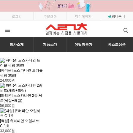
로그인
주문조회
마이페이지
장바구니
회사소개
제품소개
이달의특가
베스트상품
[파티온] 노스카나인 트러블
세럼 30ml
24,000원
[파티온] 노스카나인 2종 세
트(세럼+크림)
56,000원
[백설] 유러피안 오일세트
C-1호
33,000원