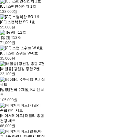
[CJ] 스팸안심참치 1호
138,000원
[CJ] 스팸복합 SG-1호
55,000원
[동원] T12호
71,000원
[CJ] 스팸 스위트 W-6호
35,000원
[해달음] 광천김 종합 2캔
23,100원
[냉장][건국수제햄] KU 신 세
트
105,000원
[네이처메이드] 패밀리 종합
건강 세트
68,000원