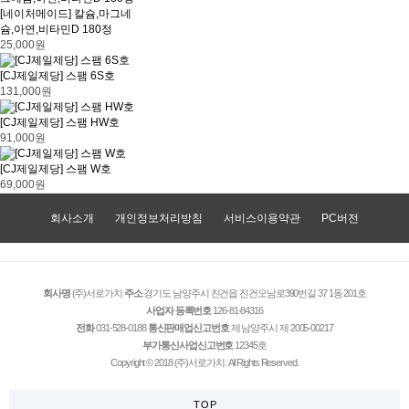
[네이처메이드] 칼슘,마그네
슘,아연,비타민D 180정
25,000원
[CJ제일제당] 스팸 6S호
131,000원
[CJ제일제당] 스팸 HW호
91,000원
[CJ제일제당] 스팸 W호
69,000원
회사소개
개인정보처리방침
서비스이용약관
PC버전
회사명
(주)서로가치
주소
경기도 남양주시 진건읍 진건오남로390번길 37 1동 201호
사업자 등록번호
126-81-84316
전화
031-528-0188
통신판매업신고번호
제 남양주시 제 2005-00217
부가통신사업신고번호
12345호
Copyright © 2018 (주)서로가치. All Rights Reserved.
T O P