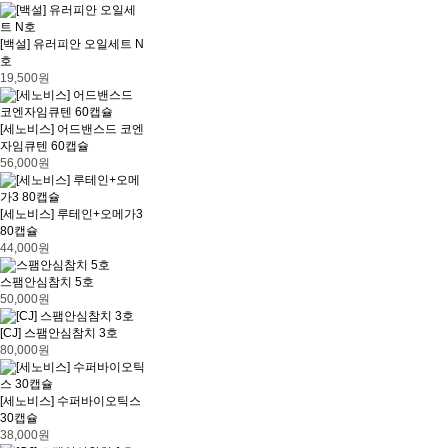
[백설] 유러피안 오일세트 N
호
19,500원
[세노비스] 어드밴스드 코엔
자임큐텐 60캡슐
56,000원
[세노비스] 루테인+오메가3
80캡슐
44,000원
스팸안심참치 5호
50,000원
[CJ] 스팸안심참치 3호
80,000원
[세노비스] 수퍼바이오틱스
30캡슐
38,000원